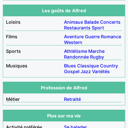
Les goûts de Alfred
Loisirs
Animaux
Balade
Concerts
Restaurants
Sport
Films
Aventure
Guerre
Romance
Western
Sports
Athlétisme
Marche
Randonnée
Rugby
Musiques
Blues
Classique
Country
Gospel
Jazz
Variétés
Profession de Alfred
Métier
Retraité
Plus sur ma vie
Activité préférée
Se balader