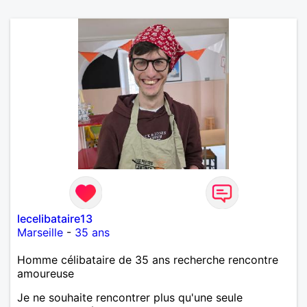
lecelibataire13
Marseille
-
35 ans
Homme célibataire de 35 ans recherche rencontre
amoureuse
Je ne souhaite rencontrer plus qu'une seule