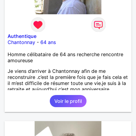
Authentique
Chantonnay
-
64 ans
Homme célibataire de 64 ans recherche rencontre
amoureuse
Je viens d’arriver à Chantonnay afin de me
reconstruire .c’est la première fois que je fais cela et
il m’est difficile de résumer toute une vie.je suis à la
retraite et aujourd’hui c’est mon anniversaire
!J’aimerais rencontrer quelqu’un qui partage les
Voir le profil
mêmes valeurs qui font de quelqu’un un être humain