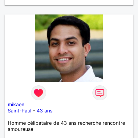
mikaen
Saint-Paul
-
43 ans
Homme célibataire de 43 ans recherche rencontre
amoureuse