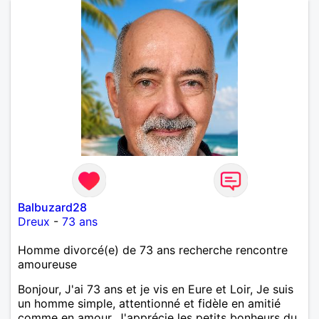
Balbuzard28
Dreux
-
73 ans
Homme divorcé(e) de 73 ans recherche rencontre
amoureuse
Bonjour, J'ai 73 ans et je vis en Eure et Loir, Je suis
un homme simple, attentionné et fidèle en amitié
comme en amour. J'apprécie les petits bonheurs du