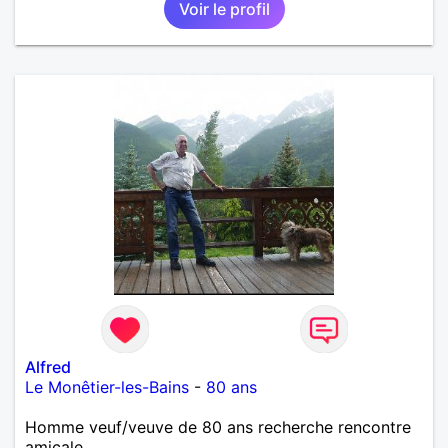
Voir le profil
Alfred
Le Monêtier-les-Bains
-
80 ans
Homme veuf/veuve de 80 ans recherche rencontre
amicale