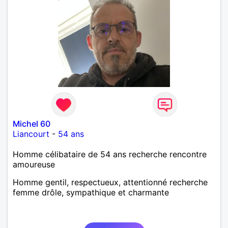
Michel 60
Liancourt
-
54 ans
Homme célibataire de 54 ans recherche rencontre
amoureuse
Homme gentil, respectueux, attentionné recherche
femme drôle, sympathique et charmante