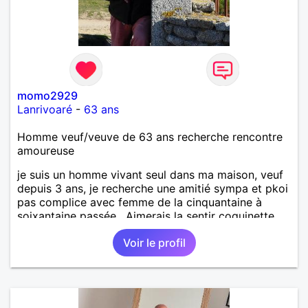
momo2929
Lanrivoaré
-
63 ans
Homme veuf/veuve de 63 ans recherche rencontre
amoureuse
je suis un homme vivant seul dans ma maison, veuf
depuis 3 ans, je recherche une amitié sympa et pkoi
pas complice avec femme de la cinquantaine à
soixantaine passée . Aimerais la sentir coquinette,
pour se faire des bisous et qui sait se découvrir
Voir le profil
tous les deux !!!!