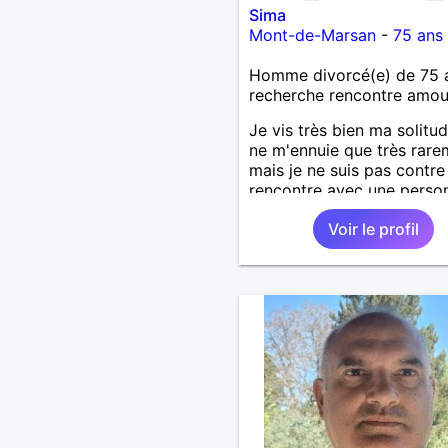
Sima
Mont-de-Marsan
-
75 ans
Homme divorcé(e) de 75 
recherche rencontre amo
Je vis très bien ma solitud
ne m'ennuie que très rare
mais je ne suis pas contre
rencontre avec une perso
compatible . Pourquoi une
Voir le profil
amitié ne pourrait pas évo
bon feeling réciproque... 
recherche de la proximité 
ne souhaite pas vivre sous
même toit.