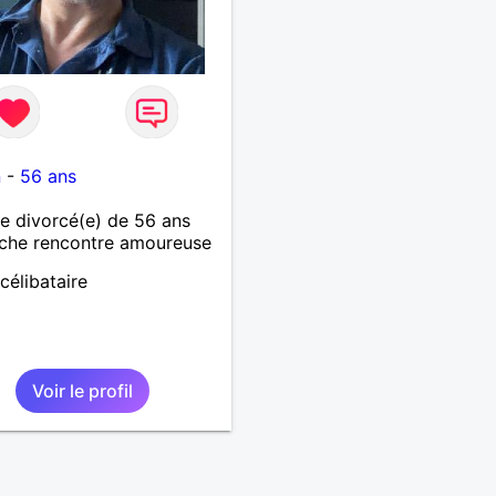
1
n
-
56 ans
 divorcé(e) de 56 ans
che rencontre amoureuse
célibataire
Voir le profil