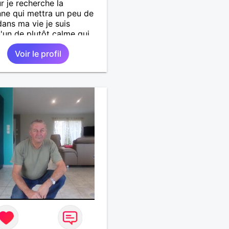
r je recherche la
ne qui mettra un peu de
 dans ma vie je suis
'un de plutôt calme qui
es choses simples sans
Voir le profil
de tête, simplement
er de belles choses avec
rsonne qui me ressemble