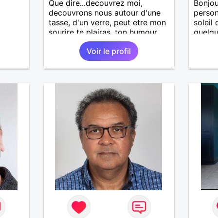
Que dire...decouvrez moi,
Bonjou
decouvrons nous autour d'une
person
tasse, d'un verre, peut etre mon
soleil
sourire te plairas, ton humour
quelqu
me fera pouffer.. en tout cas on
aime l
Voir le profil
a tout a gagner.
prise 
partag
une pe
.