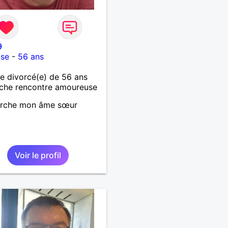
9
use
-
56 ans
 divorcé(e) de 56 ans
che rencontre amoureuse
erche mon âme sœur
Voir le profil