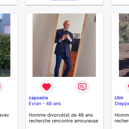
notre vie. »
souhaitez, d’apprendre à me
connaître davantage. J’en serai
ravi….A très bientôt je l’espère.
capoeira
Ulm
Evran
-
48 ans
Diepp
avec
Homme divorcé(e) de 48 ans
Homme
recherche rencontre amoureuse
recher