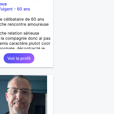
vous
Fulgent
-
60 ans
célibataire de 60 ans
che rencontre amoureuse
che relation sérieuse
e la compagnie donc ai pas
amis caractère plutot cool
 normale ,décontracté je
is rencontrer une
Voir le profil
ne aimant la nature
lage ,quelqu'un de simple
urel à vos claviers
ames