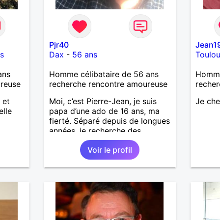
Pjr40
Jean1
s
Dax
-
56 ans
Toulo
ans
Homme célibataire de 56 ans
Homme
ureuse
recherche rencontre amoureuse
recher
 et
Moi, c’est Pierre-Jean, je suis
Je ch
elle
papa d’une ado de 16 ans, ma
fierté. Séparé depuis de longues
années, je recherche des
affinités amicales afin de
Voir le profil
rompre une solitude parfois
difficile à gérer ainsi que casser
le vague à l’âme. L’amitié reste
extrêmement importante à mes
yeux mais peut se décliner en
des sentiments plus puissants.
« Le temps fera son œuvre »
disait Arthur Schopenhauer,