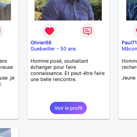
Olivier68
Paul7
Guebwiller
-
50 ans
Mâco
ans
Homme posé, souhaitant
Homme
ureuse
échanger pour faire
recher
connaissance. Et peut-être faire
use ,je
Jeune 
une belle rencontre.
c
Voir le profil