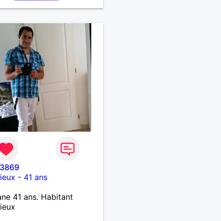
n autour de saint étienne)
nir le reste de ma vie ,
ement , en parfaite
ie et confiance.
o3869
ieux
-
41 ans
ne 41 ans. Habitant
ieux