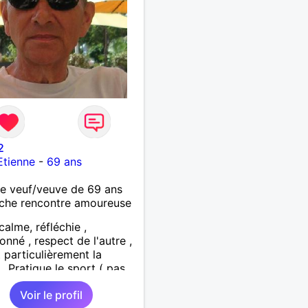
2
Etienne
-
69 ans
 veuf/veuve de 69 ans
che rencontre amoureuse
calme, réfléchie ,
onné , respect de l'autre ,
 particulièrement la
 . Pratique le sport ( pas
ne salle) et la randonnée.
Voir le profil
rche personne (50 km