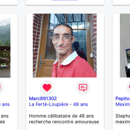
enviro
pour fi
serein
harmon
Marc891302
Pepit
 ans
La Ferté-Loupière
-
48 ans
Mexim
 ans
Homme célibataire de 48 ans
Stepha
ale
recherche rencontre amoureuse
mexim