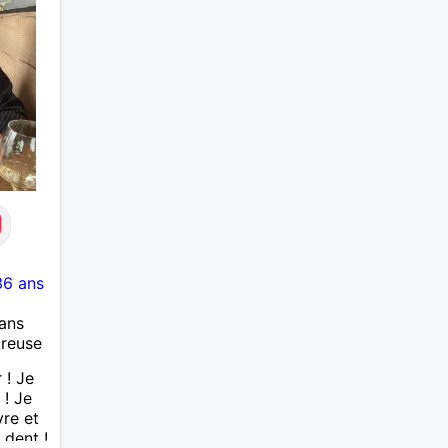
36 ans
ans
ureuse
 ! Je
 ! Je
vre et
 dent !