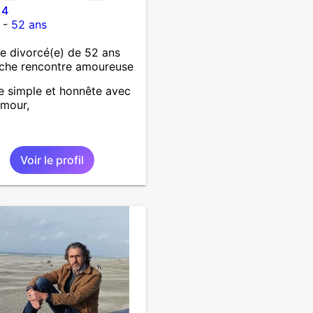
14
-
52 ans
 divorcé(e) de 52 ans
che rencontre amoureuse
 simple et honnête avec
umour,
Voir le profil