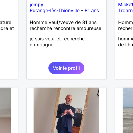
jempy
Micka
Rurange-lès-Thionville
-
81 ans
Troarn
nature
Homme veuf/veuve de 81 ans
Homme
ndre et
recherche rencontre amoureuse
recher
je suis veuf et recherche
homme
compagne
de l'h
Voir le profil