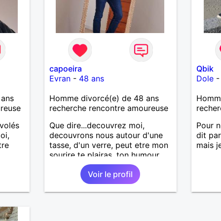
capoeira
Qbik
Evran
-
48 ans
Dole
 ans
Homme divorcé(e) de 48 ans
Homme
ureuse
recherche rencontre amoureuse
recher
nvolés
Que dire...decouvrez moi,
Pour n
oi,
decouvrons nous autour d'une
dit pa
tre
tasse, d'un verre, peut etre mon
mais j
sourire te plairas, ton humour
me fera pouffer.. en tout cas on
Voir le profil
a tout a gagner.