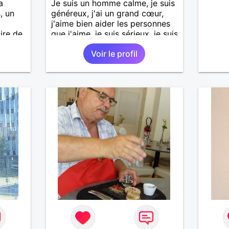
a
Je suis un homme calme, je suis
, un
généreux, j'ai un grand cœur,
j'aime bien aider les personnes
ire de
que j'aime, je suis sérieux, je suis
sincère, je suis honnête, j'aime
Voir le profil
pas qu'on joue avec moi et
j'aime pas les mensonges. Je
cherche une relation amoureuse
et sérieuse.