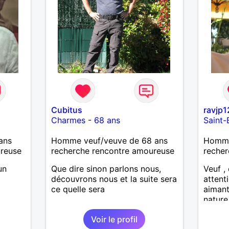
Cubitus
ravjp1
Charmes
-
68 ans
Saint-
ans
Homme veuf/veuve de 68 ans
Homme
ureuse
recherche rencontre amoureuse
recher
un
Que dire sinon parlons nous,
Veuf , 
découvrons nous et la suite sera
attenti
ce quelle sera
aimant
nature
dans u
Voir le profil
Reche