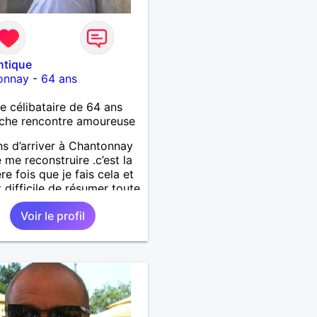
ntique
onnay
-
64 ans
célibataire de 64 ans
che rencontre amoureuse
ns d’arriver à Chantonnay
e me reconstruire .c’est la
re fois que je fais cela et
t difficile de résumer toute
.je suis à la retraite et
Voir le profil
d’hui c’est mon
rsaire !J’aimerais
trer quelqu’un qui partage
mes valeurs qui font de
’un un être humain