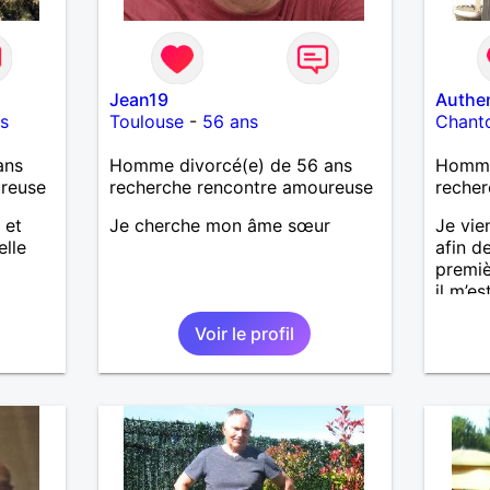
Jean19
Authe
s
Toulouse
-
56 ans
Chant
ans
Homme divorcé(e) de 56 ans
Homme 
ureuse
recherche rencontre amoureuse
recher
 et
Je cherche mon âme sœur
Je vie
elle
afin d
premiè
il m’es
une vie
Voir le profil
aujour
annive
rencon
les mê
quelqu