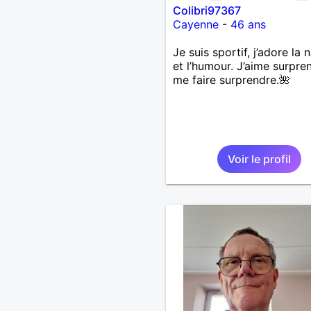
Colibri97367
Cayenne
-
46 ans
Je suis sportif, j’adore la 
et l’humour. J’aime surpre
me faire surprendre.🌺
Voir le profil