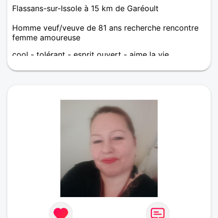
Flassans-sur-Issole à 15 km de Garéoult
Homme veuf/veuve de 81 ans recherche rencontre
femme amoureuse
cool - tolérant - esprit ouvert - aime la vie