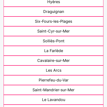
Hyères
Draguignan
Six-Fours-les-Plages
Saint-Cyr-sur-Mer
Solliès-Pont
La Farlède
Cavalaire-sur-Mer
Les Arcs
Pierrefeu-du-Var
Saint-Mandrier-sur-Mer
Le Lavandou