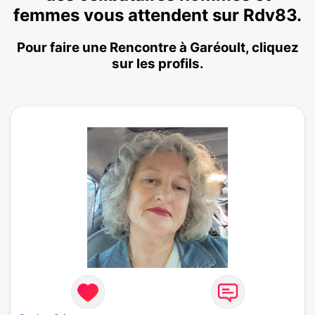
femmes vous attendent sur Rdv83.
Pour faire une Rencontre à Garéoult, cliquez
sur les profils.