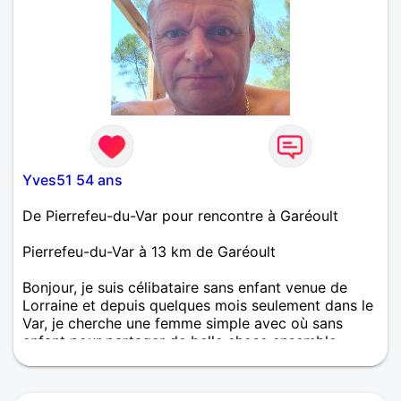
Yves51 54 ans
De Pierrefeu-du-Var pour rencontre à Garéoult
Pierrefeu-du-Var à 13 km de Garéoult
Bonjour, je suis célibataire sans enfant venue de
Lorraine et depuis quelques mois seulement dans le
Var, je cherche une femme simple avec où sans
enfant pour partager de belle chose ensemble..