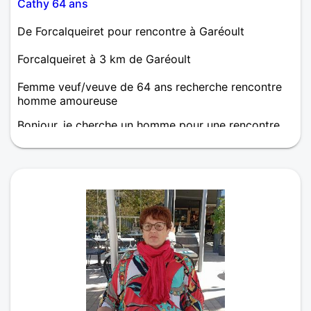
Cathy 64 ans
De Forcalqueiret pour rencontre à Garéoult
Forcalqueiret à 3 km de Garéoult
Femme veuf/veuve de 64 ans recherche rencontre
homme amoureuse
Bonjour, je cherche un homme pour une rencontre
durable, sérieuse et honnête.