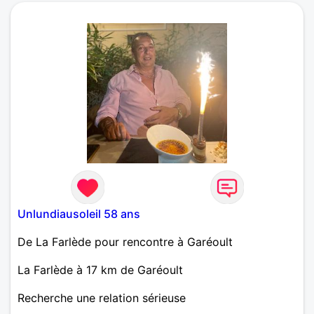
Unlundiausoleil 58 ans
De La Farlède pour rencontre à Garéoult
La Farlède à 17 km de Garéoult
Recherche une relation sérieuse