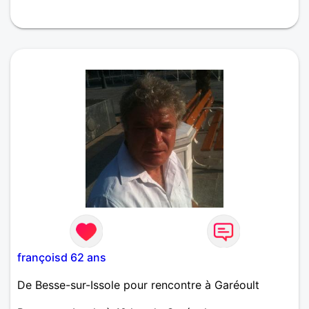
françoisd 62 ans
De Besse-sur-Issole pour rencontre à Garéoult