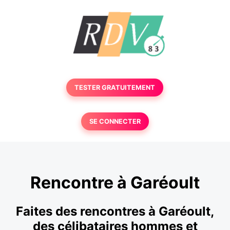
TESTER GRATUITEMENT
SE CONNECTER
Rencontre à Garéoult
Faites des rencontres à Garéoult,
des célibataires hommes et