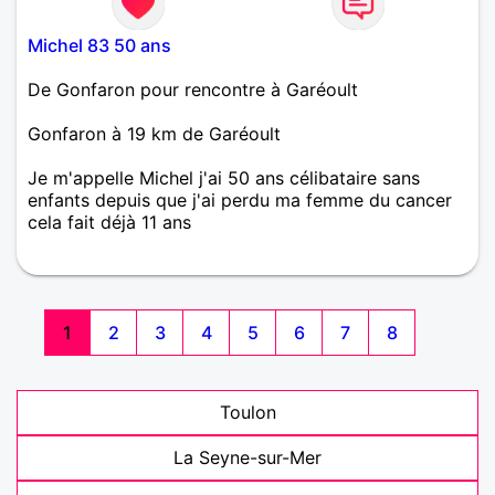
Michel 83 50 ans
De Gonfaron pour rencontre à Garéoult
Gonfaron à 19 km de Garéoult
Je m'appelle Michel j'ai 50 ans célibataire sans
enfants depuis que j'ai perdu ma femme du cancer
cela fait déjà 11 ans
1
2
3
4
5
6
7
8
Toulon
La Seyne-sur-Mer