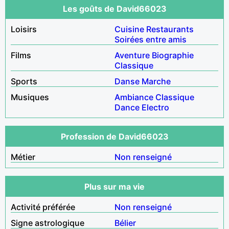
Les goûts de David66023
Loisirs
Cuisine
Restaurants
Soirées entre amis
Films
Aventure
Biographie
Classique
Sports
Danse
Marche
Musiques
Ambiance
Classique
Dance
Electro
Profession de David66023
Métier
Non renseigné
Plus sur ma vie
Activité préférée
Non renseigné
Signe astrologique
Bélier