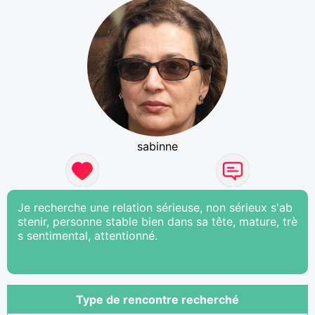
sabinne
Je recherche une relation sérieuse, non sérieux s'ab
stenir, personne stable bien dans sa tête, mature, trè
s sentimental, attentionné.
Type de rencontre recherché