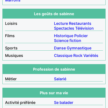
Les goûts de sabinne
Loisirs
Lecture
Restaurants
Spectacles
Télévision
Films
Historique
Policier
Science fiction
Sports
Danse
Gymnastique
Musiques
Classique
Rock
Variétés
Profession de sabinne
Métier
Salarié
Plus sur ma vie
Activité préférée
Se balader