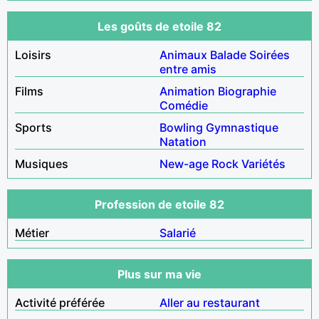
Les goûts de etoile 82
Loisirs
Animaux
Balade
Soirées
entre amis
Films
Animation
Biographie
Comédie
Sports
Bowling
Gymnastique
Natation
Musiques
New-age
Rock
Variétés
Profession de etoile 82
Métier
Salarié
Plus sur ma vie
Activité préférée
Aller au restaurant