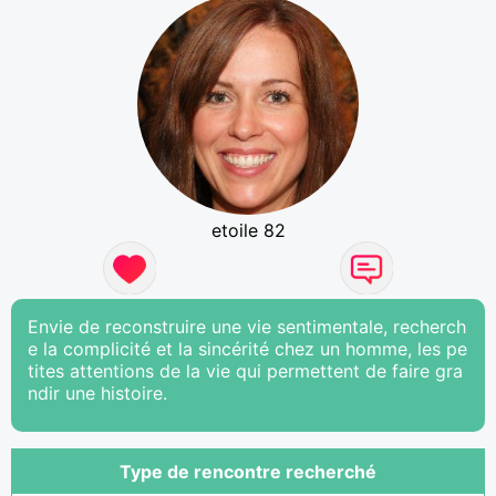
etoile 82
Envie de reconstruire une vie sentimentale, recherch
e la complicité et la sincérité chez un homme, les pe
tites attentions de la vie qui permettent de faire gra
ndir une histoire.
Type de rencontre recherché