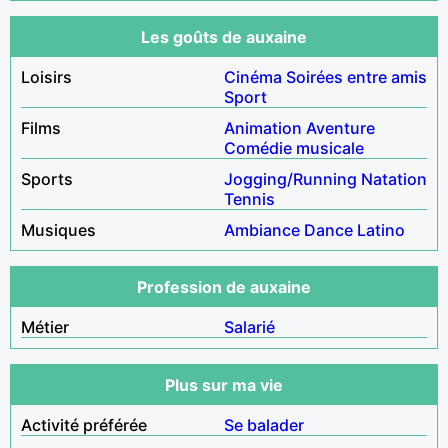
Les goûts de auxaine
Loisirs
Cinéma
Soirées entre amis
Sport
Films
Animation
Aventure
Comédie musicale
Sports
Jogging/Running
Natation
Tennis
Musiques
Ambiance
Dance
Latino
Profession de auxaine
Métier
Salarié
Plus sur ma vie
Activité préférée
Se balader