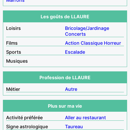
Les goûts de LLAURE
Loisirs
Bricolage/Jardinage
Concerts
Films
Action
Classique
Horreur
Sports
Escalade
Musiques
Profession de LLAURE
Métier
Autre
Plus sur ma vie
Activité préférée
Aller au restaurant
Signe astrologique
Taureau