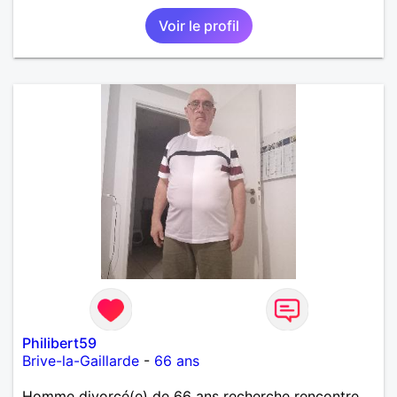
vague à l’âme. L’amitié reste extrêmement
Voir le profil
importante à mes yeux mais peut se décliner en des
sentiments plus puissants. « Le temps fera son
œuvre » disait Arthur Schopenhauer, philosophe
allemand que j’adore. J’aime discuter sans pour
autant être trop locace. Je suis bourré de qualités
avec très peu de défauts. Je suis altruiste,
bienveillant, empathique, attentionné, honnête,
respectueux, doux de caractère et compréhensif : je
laisse « glisser » beaucoup de choses. Mais ne vous
m’éprenez pas Mesdames, si une personne que
j’aime me trahit une fois, il n’y aura pas de seconde
chance et je l’effacerai à « vitam eternam ».
Néanmoins, je suis un tout petit peu maniaque ainsi
qu’impatient. J’essaye de faire des efforts. Rien de
bien dramatique ! Du moins je le pense……Je suis un
homme facile à vivre. À vous si vous le souhaitez,
d’apprendre à me connaître davantage. J’en serai
ravi….A très bientôt je l’espère.
Philibert59
Brive-la-Gaillarde
-
66 ans
Homme divorcé(e) de 66 ans recherche rencontre